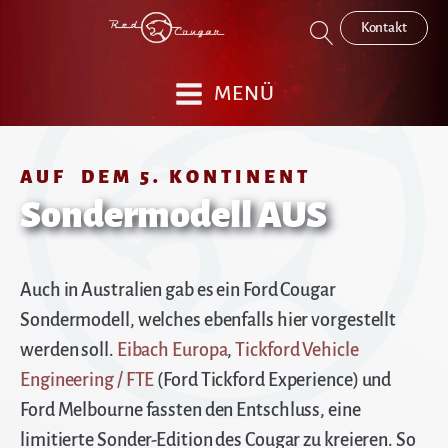
Kontakt
MENÜ
AUF DEM 5. KONTINENT
Sondermodell AUS
Auch in Australien gab es ein Ford Cougar
Sondermodell, welches ebenfalls hier vorgestellt
werden soll.
Eibach Europa
,
Tickford Vehicle
Engineering / FTE
(Ford Tickford Experience) und
Ford Melbourne fassten den Entschluss, eine
limitierte Sonder-Edition des Cougar zu kreieren. So