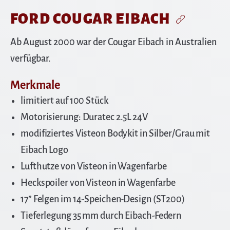
FORD COUGAR EIBACH
Ab August 2000 war der Cougar Eibach in Australien
verfügbar.
Merkmale
limitiert auf 100 Stück
Motorisierung: Duratec 2.5L 24V
modifiziertes Visteon Bodykit in Silber/Grau mit
Eibach Logo
Lufthutze von Visteon in Wagenfarbe
Heckspoiler von Visteon in Wagenfarbe
17” Felgen im 14-Speichen-Design (ST200)
Tieferlegung 35 mm durch Eibach-Federn