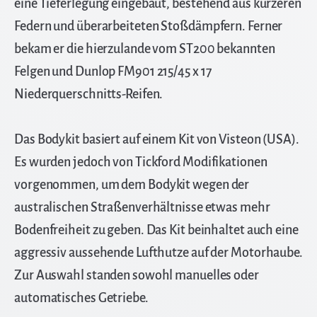
eine Tieferlegung eingebaut, bestehend aus kürzeren
Federn und überarbeiteten Stoßdämpfern. Ferner
bekam er die hierzulande vom ST200 bekannten
Felgen und Dunlop FM901 215/45 x 17
Niederquerschnitts-Reifen.
Das Bodykit basiert auf einem Kit von Visteon (USA).
Es wurden jedoch von Tickford Modifikationen
vorgenommen, um dem Bodykit wegen der
australischen Straßenverhältnisse etwas mehr
Bodenfreiheit zu geben. Das Kit beinhaltet auch eine
aggressiv aussehende Lufthutze auf der Motorhaube.
Zur Auswahl standen sowohl manuelles oder
automatisches Getriebe.