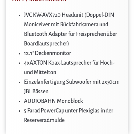
JVC KW-AVX720 Headunit (Doppel-DIN
Moniceiver mit Rückfahrkamera und
Bluetooth Adapter für Freisprechen über
Boardlautsprecher)
12.1″ Deckenmonitor
4xAXTON Koax-Lautsprecher für Hoch-
und Mittelton
Einzelanfertigung Subwoofer mit 2x30cm
JBL Bässen
AUDIOBAHN Monoblock
5 Farad PowerCap unter Plexiglas in der
Reserveradmulde