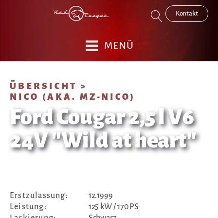
Kontakt
MENÜ
ÜBERSICHT >
NICO (AKA. MZ-NICO)
Ford Cougar 2,5 l V6
24V "Wild at heart"
Erstzulassung:
12.1999
Leistung:
125 kW / 170 PS