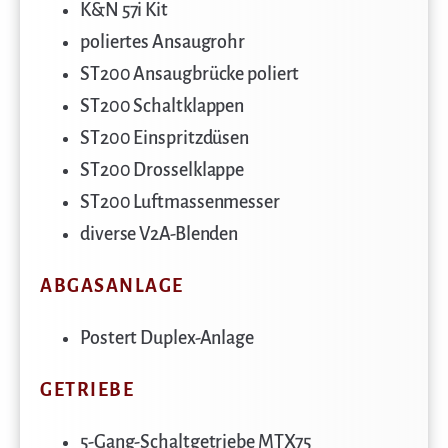
K&N 57i Kit
poliertes Ansaugrohr
ST200 Ansaugbrücke poliert
ST200 Schaltklappen
ST200 Einspritzdüsen
ST200 Drosselklappe
ST200 Luftmassenmesser
diverse V2A-Blenden
ABGASANLAGE
Postert Duplex-Anlage
GETRIEBE
5-Gang-Schaltgetriebe MTX75