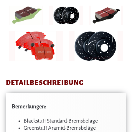
EBC
EBC Black
EBC Blackstuff
Greenstuff
Dash
EBC Redstuff
EBC Turbo Groove
DETAILBESCHREIBUNG
Bemerkungen:
Blackstuff Standard-Bremsbeläge
Greenstuff Aramid-Bremsbeläge