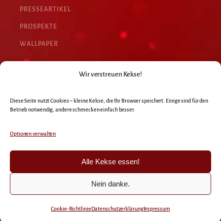
PRESSEARTIKEL
PROSPEKTE
WALLPAPER
Wir verstreuen Kekse!
WICHTIGES
Diese Seite nutzt Cookies – kleine Kekse, die Ihr Browser speichert. Einige sind für den
KONTAKT
Betrieb notwendig, andere schmecken einfach besser.
NEWSLETTER
Optionen verwalten
DATENSCHUTZ
COOKIE-RICHTLINIE
Alle Kekse essen!
IMPRESSUM
Nein danke.
Copyright © 2004 – 2026 - RedCougar.de - All Rights Reserved
Cookie-Richtlinie
Datenschutz­erklärung
Impressum