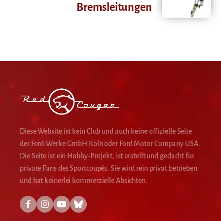
Bremsleitungen
Diese Website ist kein Club und auch keine offizielle Seite
der Ford-Werke GmbH Köln oder Ford Motor Company USA.
Die Seite ist ein Hobby-Projekt, ist erstellt und gedacht für
private Fans des Sportcoupés. Sie wird rein privat betrieben
und hat keinerlei kommerzielle Absichten.