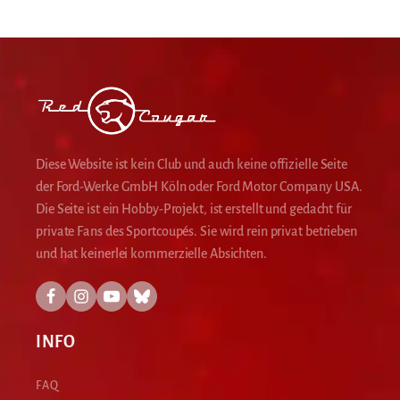
Diese Website ist kein Club und auch keine offizielle Seite
der Ford-Werke GmbH Köln oder Ford Motor Company USA.
Die Seite ist ein Hobby-Projekt, ist erstellt und gedacht für
private Fans des Sportcoupés. Sie wird rein privat betrieben
und hat keinerlei kommerzielle Absichten.
INFO
FAQ